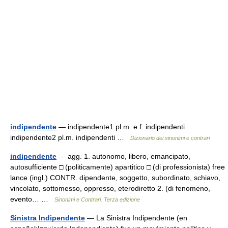
indipendente
— indipendente1 pl.m. e f. indipendenti
indipendente2 pl.m. indipendenti …
Dizionario dei sinonimi e contrari
indipendente
— agg. 1. autonomo, libero, emancipato,
autosufficiente □ (politicamente) apartitico □ (di professionista) free
lance (ingl.) CONTR. dipendente, soggetto, subordinato, schiavo,
vincolato, sottomesso, oppresso, eterodiretto 2. (di fenomeno,
evento… …
Sinonimi e Contrari. Terza edizione
Sinistra Indipendente
— La Sinistra Indipendente (en