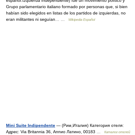
español:Izquierda Independiente) fue un movimiento político y
Grupo parlamentario italiano formado por personas que, si bien
habían sido elegidos en listas de los partidos de izquierdas, no
eran militantes ni seguían… …
Wikipedia Español
Mini Suite Indipendente
— (Рим,Италия) Категория отеля:
Адрес: Via Britannia 36, Аппио Латино, 00183 …
Каталог отелей