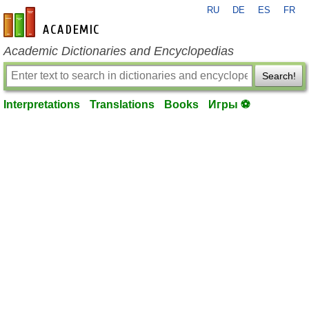
RU
DE
ES
FR
en-academic.com
Academic Dictionaries and Encyclopedias
Search!
Interpretations
Translations
Books
Игры ⚽