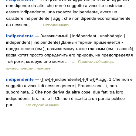
non dipende da altri, che non è soggetto a vincoli e costrizioni:
essere indipendente, una ragazza indipendente, avere un
carattere indipendente | agg., che non dipende economicamente
da nessuno,… …
Dizionario italiano
indipendente
— (независимый | indépendant | unabhängig |
independent | indipendente) Данный термин применяется к
предложению (см.), называемому также главным (см. главный),
когда хотят просто определить его природу, не предопределяя
той роли, которую оно может… …
Пятиязычный словарь
лингвистических терминов
indipendente
— {{hw}}{{indipendente}}{{/hw}}A agg. 1 Che non è
soggetto a vincoli di nessun genere | Proposizione –i, non
subordinata. 2 Che non deriva da altre cose: due fatti tra loro
indipendenti. B s. m. e f. Chi non è iscritto a un partito politico
pur… …
Enciclopedia di italiano