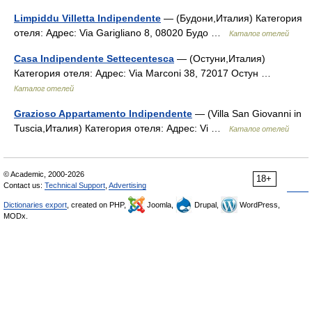
Limpiddu Villetta Indipendente
— (Будони,Италия) Категория
отеля: Адрес: Via Garigliano 8, 08020 Будо …
Каталог отелей
Casa Indipendente Settecentesca
— (Остуни,Италия)
Категория отеля: Адрес: Via Marconi 38, 72017 Остун …
Каталог отелей
Grazioso Appartamento Indipendente
— (Villa San Giovanni in
Tuscia,Италия) Категория отеля: Адрес: Vi …
Каталог отелей
© Academic, 2000-2026
18+
Contact us:
Technical Support
,
Advertising
Dictionaries export
, created on PHP,
Joomla,
Drupal,
WordPress,
MODx.