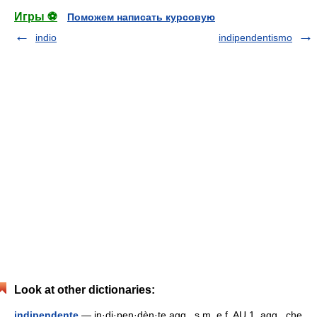
Игры ⚽
Поможем написать курсовую
indio
indipendentismo
Look at other dictionaries:
indipendente
— in·di·pen·dèn·te agg., s.m. e f. AU 1. agg., che