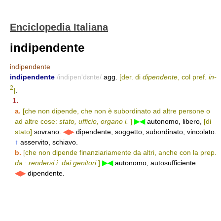
Enciclopedia Italiana
indipendente
indipendente
indipendente
/indipen'dɛnte/
agg.
[der. di
dipendente
, col pref.
in-
2
]
.
1.
a.
[che non dipende, che non è subordinato ad altre persone o
ad altre cose:
stato, ufficio, organo i.
]
▶◀
autonomo, libero,
[di
stato]
sovrano.
◀▶
dipendente, soggetto, subordinato, vincolato.
↑
asservito, schiavo.
b.
[che non dipende finanziariamente da altri, anche con la prep.
da
:
rendersi i. dai genitori
]
▶◀
autonomo, autosufficiente.
◀▶
dipendente.