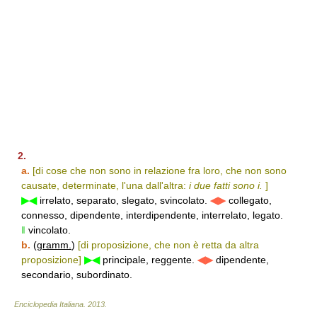
2.
a.
[di cose che non sono in relazione fra loro, che non sono
causate, determinate, l'una dall'altra:
i due fatti sono i.
]
▶◀
irrelato, separato, slegato, svincolato.
◀▶
collegato,
connesso, dipendente, interdipendente, interrelato, legato.
‖
vincolato.
b.
(
gramm.
)
[di proposizione, che non è retta da altra
proposizione]
▶◀
principale, reggente.
◀▶
dipendente,
secondario, subordinato.
Enciclopedia Italiana
.
2013
.